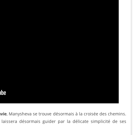
avie
, Manysheva se trouve désormais à la croisée des chemins.
 laissera désormais guider par la délicate simplicité de ses