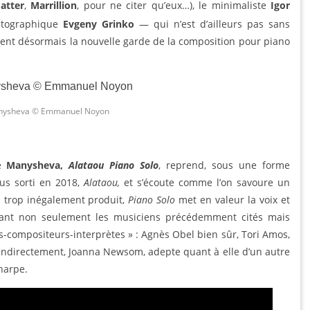
atter
,
Marrillion
, pour ne citer qu’eux…), le minimaliste
Igor
matographique
Evgeny Grinko
— qui n’est d’ailleurs pas sans
ment désormais la nouvelle garde de la composition pour piano
nysheva © Emmanuel Noyon
de
Manysheva,
Alat
a
ou Piano Solo
, reprend, sous une forme
pus sorti en 2018,
Alataou,
et s’écoute comme l’on savoure un
 trop inégalement produit,
Piano Solo
met en valeur la voix et
uant non seulement les musiciens précédemment cités mais
s-compositeurs-interprètes » : Agnès Obel bien sûr, Tori Amos,
s indirectement, Joanna Newsom, adepte quant à elle d’un autre
 harpe.