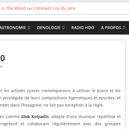
 in The World ou Comment rire du pire
s vieux pots qu’on fait les meilleurs loops !
land
 : Tyler Ballgame plie le game
ASTRONOMIE
OENOLOGIE
RADIO HDO
A PROPOS
 Good
LO
IN
les artistes russes contemporains à utiliser le piano et les
privilégiée de leurs compositions hypnotiques et épurées, et
ées dans l’hexagone, ne fait pas exception à la règle.
stes comme
Gleb Kolyadin
, adepte d’une musique répétitive et
progressif et collaborant régulièrement avec des groupes