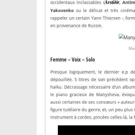
occidentaux inclassables (
Antim
Árstíðir
,
Yakovenko
ou le délicat et très ciné
rappeler un certain Yann Thiersen -, for
en provenance de Russie.
Ma
Femme – Voix – Solo
Presque logiquement, le dernier e.p 
dépouillée, 5 titres de son précédent o
haïku. Décrassage nécessaire d’un album
le piano gracieux de Manysheva, évoq
aussi certaines de ses consœurs « auteur
figure tutélaire du genre, et, un peu plu
instrument à cordes, pincées celles-là, la