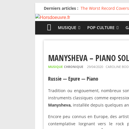
Derniers articles :
The Worst Record Covers
Avril 2026 : C’est dans le
Salvaation : Electro Lady
For The First Time, Again
MUSIQUE
POP CULTURE
G
Radio HDO #54 : Just be
MANYSHEVA – PIANO SO
MUSIQUE
CHRONIQUE
29/04/2020
CAROLINE BOD
Russie — Epure — Piano
Tradition ou engouement, nombreux sont 
instruments classiques comme expression 
Manysheva,
installée depuis quelques ann
Encore peu connus en Europe, des arti
contemplative lorgnant vers le rock 