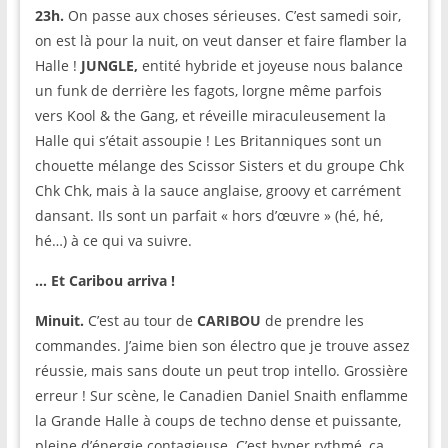
23h.
On passe aux choses sérieuses. C’est samedi soir,
on est là pour la nuit, on veut danser et faire flamber la
Halle !
JUNGLE,
entité hybride et joyeuse nous balance
un funk de derrière les fagots, lorgne même parfois
vers Kool & the Gang, et réveille miraculeusement la
Halle qui s’était assoupie ! Les Britanniques sont un
chouette mélange des Scissor Sisters et du groupe Chk
Chk Chk, mais à la sauce anglaise, groovy et carrément
dansant. Ils sont un parfait « hors d’œuvre » (hé, hé,
hé…) à ce qui va suivre.
… Et Caribou arriva !
Minuit.
C’est au tour de
CARIBOU
de prendre les
commandes. J’aime bien son électro que je trouve assez
réussie, mais sans doute un peut trop intello. Grossière
erreur ! Sur scène, le Canadien Daniel Snaith enflamme
la Grande Halle à coups de techno dense et puissante,
pleine d’énergie contagieuse. C’est hyper rythmé, ça