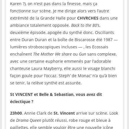
Karen ?), on n’est pas dans la finesse, mais ça
fonctionne sur scène. Je me dirige alors vers l’autre
extrémité de la Grande Halle pour
CHVRCHES
dans une
ambiance totalement opposée.
Back to the 80’s
,
deuxième épisode, apogée du synthé donc. Oscillants
entre Duran Duran et la boîte de Biscarosse été 1987 —
lumières stroboscopiques incluses — , les Ecossais
enchaînent
The Mother We share
ou
Gun
sans complexe,
avec une certaine euphorie emmenés par l’adorable
chanteuse Laura Mayberry, elle aussi le visage blanchi
façon goule pour l’occaz. Steph’ de Monac’ n’a qu’à bien
se tenir, la relève synthé est assurée.
St VINCENT et Belle & Sebastian, vous avez dit
éclectique ?
23h00
. Annie Clark de
St. Vincent
arrive sur scène. Look
de
Drama Queen
plutôt réussi, robe rouge et bleue à
paillettes, elle semble vouloir être une nouvelle icône