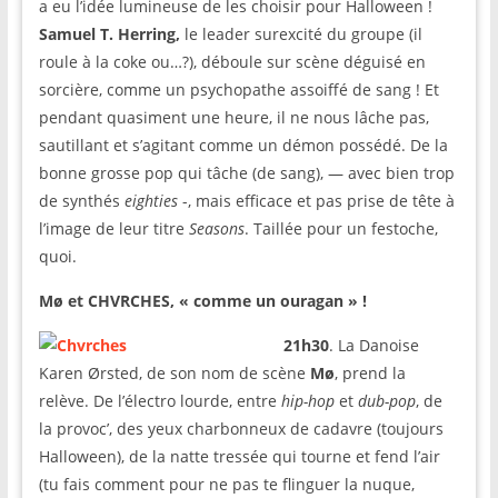
a eu l’idée lumineuse de les choisir pour Halloween !
Samuel T. Herring,
le leader surexcité du groupe (il
roule à la coke ou…?), déboule sur scène déguisé en
sorcière, comme un psychopathe assoiffé de sang ! Et
pendant quasiment une heure, il ne nous lâche pas,
sautillant et s’agitant comme un démon possédé. De la
bonne grosse pop qui tâche (de sang), — avec bien trop
de synthés
eighties
-, mais efficace et pas prise de tête à
l’image de leur titre
Seasons
. Taillée pour un festoche,
quoi.
M
ø et CHVRCHES, « comme un ouragan » !
21h30
. La Danoise
Karen Ørsted, de son nom de scène
M
ø
, prend la
relève. De l’électro lourde, entre
hip-hop
et
dub-pop
, de
la provoc’, des yeux charbonneux de cadavre (toujours
Halloween), de la natte tressée qui tourne et fend l’air
(tu fais comment pour ne pas te flinguer la nuque,