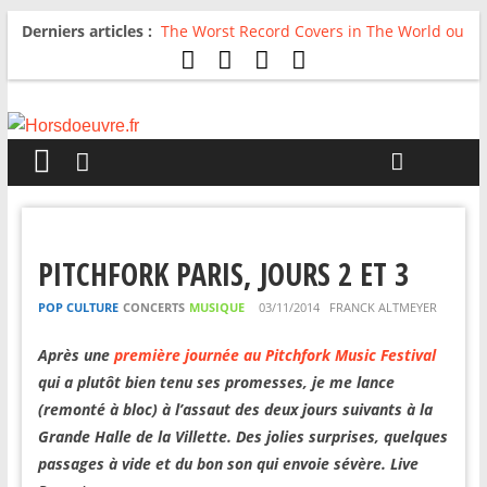
Derniers articles :
The Worst Record Covers in The World ou
Comment rire du pire
Avril 2026 : C’est dans les vieux pots
qu’on fait les meilleurs loops !
Salvaation : Electro Ladyland
For The First Time, Again : Tyler Ballgame
plie le game
Radio HDO #54 : Just be Good
PITCHFORK PARIS, JOURS 2 ET 3
POP CULTURE
CONCERTS
MUSIQUE
03/11/2014
FRANCK ALTMEYER
Après une
première journée au Pitchfork Music Festival
qui a plutôt bien tenu ses promesses, je me lance
(remonté à bloc) à l’assaut des deux jours suivants à la
Grande Halle de la Villette. Des jolies surprises, quelqu
es
passages à vide et du bon son qui envoie sévère. Live