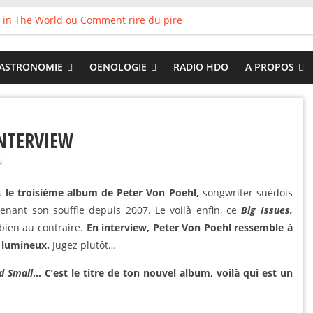
 in The World ou Comment rire du pire
s vieux pots qu’on fait les meilleurs loops !
land
 : Tyler Ballgame plie le game
ASTRONOMIE
OENOLOGIE
RADIO HDO
A PROPOS
 Good
INTERVIEW
N
ns
le troisième album de Peter Von Poehl,
songwriter suédois
etenant son souffle depuis 2007. Le voilà enfin, ce
Big Issues,
 bien au contraire.
En interview, Peter Von Poehl ressemble à
t lumineux.
Jugez plutôt…
ed Small
… C’est le titre de ton nouvel album, voilà qui est un