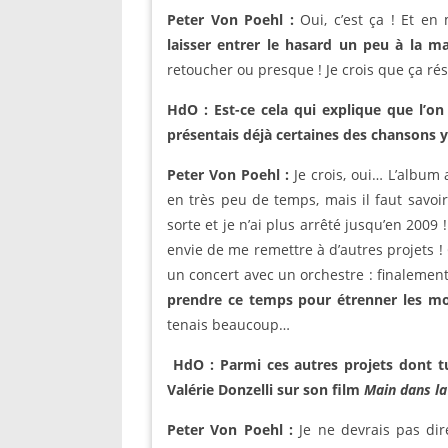
Peter Von Poehl :
Oui, c’est ça ! Et en
laisser entrer le hasard un peu à la m
retoucher ou presque ! Je crois que ça ré
HdO : Est-ce cela qui explique que l’o
présentais déjà certaines des chansons y
Peter Von Poehl :
Je crois, oui… L’album 
en très peu de temps, mais il faut sav
sorte et je n’ai plus arrêté jusqu’en 2009 !
envie de me remettre à d’autres projets ! 
un concert avec un orchestre : finalement,
prendre ce temps pour étrenner les mo
tenais beaucoup…
HdO : Parmi ces autres projets dont tu
Valérie Donzelli sur son film
Main dans l
Peter Von Poehl :
Je ne devrais pas dir