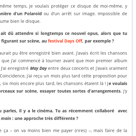
 même temps, je voulais protéger ce disque de moi-même, y
anière d’un Polaroïd
ou d’un arrêt sur image. Impossible de
sume bien le disque.
n ait dû attendre si longtemps ce nouvel opus, alors que tu
 figurant sur scène, au
festival Days Off
, par exemple ?
aurait pu être enregistré bien avant. J’avais écrit les chansons
oir que j’ai commencé à tourner avant que mon premier album
 J’ai enregistré
May Day
entre deux concerts et j’avais vraiment
Coïncidence, j’ai reçu un mois plus tard cette proposition pour
 six mois encore plus tard, les chansons étaient là ! J
e voulais
rceaux sur scène, essayer toutes sortes d’arrangements
, j’y
 parles, il y a le cinéma. Tu as
récemment
collaboré avec
a main
: une approche très différente ?
e ça – on va moins bien me payer (rires) –, mais faire de la