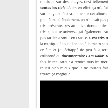
musique sur des images, c’est tellement
toutes les clefs
!
Alors en effet, ça m’a fa
sur image et c’est vrai que sur cet album,
petit film, où finalement, on n’en sait pas 
très présente, très attentive, donnant des 
très chouette univers… J’ai également tra
pas tarder à sortir en France.
C’est très 
la musique épouse l’action à la micro-seco
ce film et j’ai échappé de peu à la tort
collaboré au
documentaire
I Am Dallas M
fois, le réalisateur a remixé tous les mor
réussi bien mieux que je ne l’aurais fai
trouve ça magique.