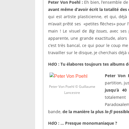
Peter Von Poehl :
Eh bien, l’ensemble de
avant même d’avoir écrit la totalité des
qui est artiste plasticienne, et qui, déj
m’avait prêté ses «petites flèches» pour l’i
main ! Le visuel de
Big Issues
, avec ses 
apparente, une grande exactitude, alors 
c’est très bancal, ce qui pour le coup 
travailler sur le disque, je cherchais dé
HdO : Tu élabores toujours tes albums d
Peter Von 
partition, j
Peter Von Poehl © Guillaume
jusqu’à 40
Lancestre
totalement
Paradoxalem
bande,
de la manière la plus
lo-fi
possibl
HdO : … Presque monomaniaque ?