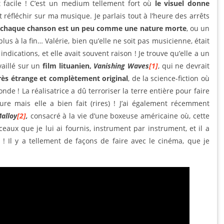
 facile ! C’est un medium tellement fort où
le visuel donne
it réfléchir sur ma musique. Je parlais tout à l’heure des arrêts
chaque chanson est un peu comme une nature morte
, ou un
plus à la fin… Valérie, bien qu’elle ne soit pas musicienne, était
indications, et elle avait souvent raison ! Je trouve qu’elle a un
vaillé sur un
film lituanien,
Vanishing Waves
[1]
, qui ne devrait
très étrange et complètement original
, de la science-fiction où
nde ! La réalisatrice a dû terroriser la terre entière pour faire
ure mais elle a bien fait (rires) ! J’ai également récemment
alloy
[2]
,
consacré à la vie d’une boxeuse américaine où, cette
ceaux que je lui ai fournis, instrument par instrument, et il a
t ! Il y a tellement de façons de faire avec le cinéma, que je