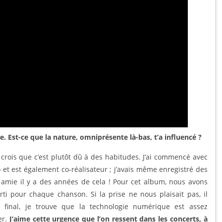
. Est-ce que la nature, omniprésente là-bas, t’a influencé ?
e crois que c’est plutôt dû à des habitudes. J’ai commencé avec
o et est également co-réalisateur ; j’avais même enregistré des
 amie il y a des années de cela ! Pour cet album, nous avons
ti pour chaque chanson. Si la prise ne nous plaisait pas, il
u final, je trouve que la technologie numérique est assez
er.
J’aime cette urgence que l’on ressent dans les concerts, à