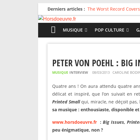
Derniers articles :
The Worst Record Covers
Avril 2026 : C’est dans le
Salvaation : Electro Lady
For The First Time, Again
MUSIQUE
POP CULTURE
G
Radio HDO #54 : Just be
PETER VON POEHL : BIG 
MUSIQUE
INTERVIEW
08/03/2013
CAROLINE BODI
Quatre ans ! On aura attendu quatre a
délicat et inspiré, que l’on suivait en r
Printed Small
qui, miracle, ne déçoit pas,
sa musique : enthousiaste, disponible e
www.horsdoeuvre.fr
:
Big Issues, Print
peu énigmatique, non ?