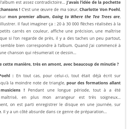
 l’album est assez contradictoire…
J’avais l’idée de la pochette
 chansons !
C’est une œuvre de ma sœur,
Charlotte Von Poehl
,
à sur
mon premier album,
Going to Where the Tea Trees are
,
llustrer. Il faut imaginer ça : 20 à 30 000 flèches réalisées à la
petits carrés en couleur, affiche une précision, une maîtrise
que si l’on regarde de près, il y a des taches un peu partout,
me semble bien correspondre à l’album. Quand j’ai commencé à
jà une chanson qui résumerait ce dessin…
e cette manière, très en amont, avec beaucoup de minutie ?
Poehl :
En tout cas, pour celui-ci, tout était déjà écrit sur
usqu’à la moindre note de triangle,
pour des formations allant
 musiciens !
Pendant une longue période, tout à a été
 maîtrisé, en plus mon arrangeur est très soigneux…
ent, on est parti enregistrer le disque en une journée, sur
e
. Il y a un côté absurde dans ce genre de préparation…