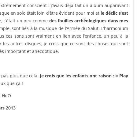
 extrêmement conscient ; j’avais déjà fait un album auparavant
isque en solo était loin d’être évident pour moi et
le déclic s’est
ue, c’était un peu comme
des fouilles archéologiques dans mes
emple, sont liés à la musique de l’Armée du Salut. L’harmonium
us ces sons sont vraiment en lien avec l’enfance, un peu à la
 les autres disques, je crois que ce sont des choses qui sont
très important et anecdotique.
t pas plus que cela.
Je crois que les enfants ont raison : « Play
eux que ça !
r HdO
ars 2013