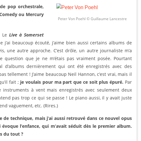
de pop orchestrale,
ne Comedy ou Mercury
Peter Von Poehl © Guillaume Lancestre
… Le
Live à Somerset
 j’ai beaucoup écouté, j’aime bien aussi certains albums de
vis, une autre approche. C’est drôle, un autre journaliste m’a
e question que je ne m’étais pas vraiment posée. Pourtant
l d’albums dernièrement qui ont été enregistrés avec des
as tellement ! J’aime beaucoup Neil Hannon, c’est vrai, mais il
’il fait ;
je voulais pour ma part que ce soit plus épuré.
Par
nze instruments à vent mais enregistrés avec seulement deux
tend pas trop ce qui se passe ! Le piano aussi, il y avait juste
nd vaguement, etc. (Rires.)
nre de technique, mais j’ai aussi retrouvé dans ce nouvel opus
i évoque l’enfance, qui m’avait séduit dès le premier album.
as du tout ?