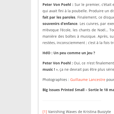
Peter Von Poehl :
Sur le premier, c’était
qui avait fini à la poubelle. Produire un d
fait par les paroles
. Finalement, ce disq
souvenirs d’enfance
. Les cuivres, par ex
m’évoque l’école, les chants de Noël… To
manière des boîtes à musique. Après, sur
restées, inconsciemment ; c’est à la fois 
HdO : Un peu comme un jeu ?
Peter Von Poehl :
Oui, ce n’est finalemen
music !
», ça ne devrait pas être plus séri
Photographies :
Guillaume Lancestre
pou
Big Issues Printed Small – Sortie le 18 m
[1]
Vanishing Waves de Kristina Buozyte