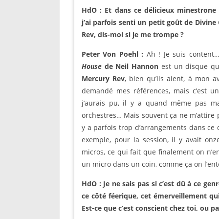
HdO : Et dans ce délicieux minestrone 
j’ai parfois senti un petit goût de Divi
Rev, dis-moi si je me trompe ?
Peter Von Poehl :
Ah ! Je suis content
House
de Neil Hannon
est un disque que
Mercury Rev
, bien qu’ils aient, à mon a
demandé mes références, mais c’est un
j’aurais pu, il y a quand même pas ma
orchestres… Mais souvent ça ne m’attire p
y a parfois trop d’arrangements dans ce qu
exemple, pour la session, il y avait o
micros, ce qui fait que finalement on n’en
un micro dans un coin, comme ça on l’ente
HdO : Je ne sais pas si c’est dû à ce ge
ce côté féerique, cet émerveillement qu
Est-ce que c’est conscient chez toi, ou p