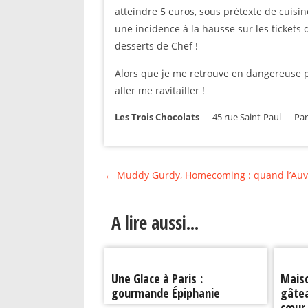
atteindre 5 euros, sous prétexte de cuisine
une incidence à la hausse sur les tickets d
desserts de Chef !
Alors que je me retrouve en dangereuse pan
aller me ravitailler !
Les Trois Chocolats
— 45 rue Saint-Paul — Par
←
Muddy Gurdy, Homecoming : quand l’Auve
A lire aussi...
Une Glace à Paris :
Maiso
gourmande Épiphanie
gâtea
cœur