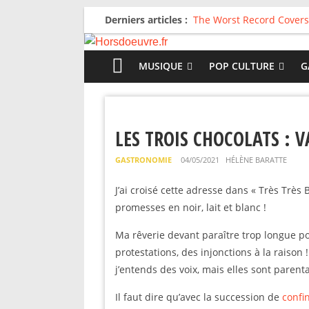
Derniers articles :
The Worst Record Covers
Avril 2026 : C’est dans le
Salvaation : Electro Lady
For The First Time, Again
MUSIQUE
POP CULTURE
G
Radio HDO #54 : Just be
LES TROIS CHOCOLATS : 
GASTRONOMIE
04/05/2021
HÉLÈNE BARATTE
J’ai croisé cette adresse dans « Très Très B
promesses en noir, lait et blanc !
Ma rêverie devant paraître trop longue po
protestations, des injonctions à la raison
j’entends des voix, mais elles sont parenta
Il faut dire qu’avec la succession de
confi