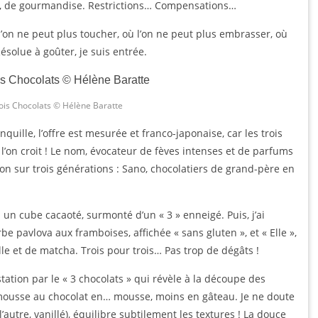
n, de gourmandise. Restrictions… Compensations…
l’on ne peut plus toucher, où l’on ne peut plus embrasser, où
ésolue à goûter, je suis entrée.
ois Chocolats © Hélène Baratte
quille, l’offre est mesurée et franco-japonaise, car les trois
 l’on croit ! Le nom, évocateur de fèves intenses et de parfums
on sur trois générations : Sano, chocolatiers de grand-père en
 : un cube cacaoté, surmonté d’un « 3 » enneigé. Puis, j’ai
e pavlova aux framboises, affichée « sans gluten », et « Elle »,
lle et de matcha. Trois pour trois… Pas trop de dégâts !
ation par le « 3 chocolats » qui révèle à la découpe des
 mousse au chocolat en… mousse, moins en gâteau. Je ne doute
 l’autre, vanillé), équilibre subtilement les textures ! La douce