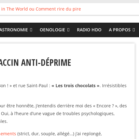
 in The World ou Comment rire du pire
s vieux pots qu’on fait les meilleurs loops !
land
 : Tyler Ballgame plie le game
ASTRONOMIE
OENOLOGIE
RADIO HDO
A PROPOS
 Good
VACCIN ANTI-DÉPRIME
on ! » et rue Saint-Paul :
« Les trois chocolats »
. Irrésistibles
ur être honnête, j’entendis derrière moi des « Encore ? », des
 ! Oui, à l’heure d’une vague de troubles psychologiques,
les.
nements
(strict, dur, souple, allégé…) j’ai replongé,