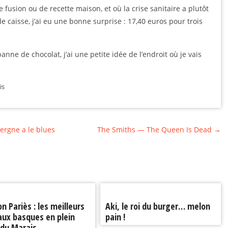
 fusion ou de recette maison, et où la crise sanitaire a plutôt
e caisse, j’ai eu une bonne surprise : 17,40 euros pour trois
ne de chocolat, j’ai une petite idée de l’endroit où je vais
is
rgne a le blues
The Smiths — The Queen Is Dead
→
n Pariès : les meilleurs
Aki, le roi du burger… melon
ux basques en plein
pain !
 du Marais