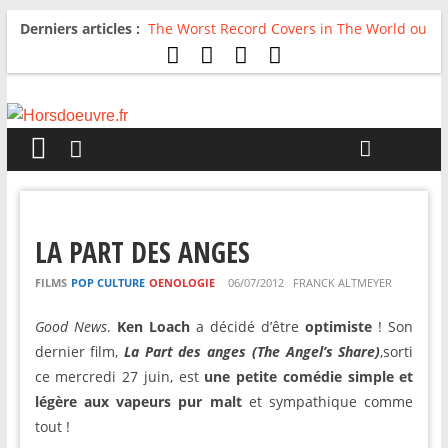
Derniers articles :
The Worst Record Covers in The World ou
Comment rire du pire
Avril 2026 : C’est dans les vieux pots
qu’on fait les meilleurs loops !
Salvaation : Electro Ladyland
For The First Time, Again : Tyler Ballgame
plie le game
Radio HDO #54 : Just be Good
LA PART DES ANGES
FILMS
POP CULTURE
OENOLOGIE
06/07/2012
FRANCK ALTMEYER
Good News
.
Ken Loach
a décidé d’être
optimiste
! Son
dernier film,
La Part des anges (The Angel’s Share)
,sorti
ce mercredi 27 juin, est
une petite comédie simple et
légère aux vapeurs pur malt
et sympathique comme
tout !