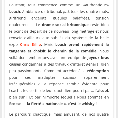
Pourtant, tout commence comme un «authentique»
Loach
. Ambiance de tribunal,
fuck
tous les quatre mots,
girlfriend enceinte, gueules balafrées, tension
douloureuse… Le
drame social
britannique
reste bien
le point de départ de ce nouveau long métrage et nous
renvoie d’ailleurs aux oubliés du système de la belle
expo
Chris Killip
.
Mais
Loach prend rapidement la
tangente et choisit le chemin de la
comédie.
Nous
voilà donc embarqués avec une équipe de
joyeux bras
cassés
condamnés à des travaux d’intérêt général bien
peu passionnants. Comment accéder à la
rédemption
pour ces inadaptés sociaux apparemment
irrécupérables ? La réponse semble évidente pour
Loach : les sortir de leur quotidien pourri par…
l’alcool
,
bien sûr ! Et par n’importe lequel ! Nous sommes
en
É
cosse
et
la fierté « nationale », c’est le whisky !
Le parcours chaotique, mais amusant, de nos quatre