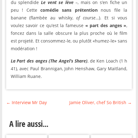
du splendide
Le vent se lève
–, mais on s’en fiche un
peu ! Cette
comédie sans prétention
nous file la
banane (flambée au whisky,
of course
…). Et si vous
voulez savoir ce qu’est la fameuse
« part des anges »
,
foncez dans la salle obscure la plus proche où le film
est projeté. Et consommez-le, ou plutôt «humez-le» sans
modération !
La Part des anges (The Angel’s Share)
, de Ken Loach (1 h
41), avec Paul Brannigan, John Henshaw, Gary Maitland,
William Ruane.
←
Interview Mr Day
Jamie Oliver, chef So British
→
A lire aussi...