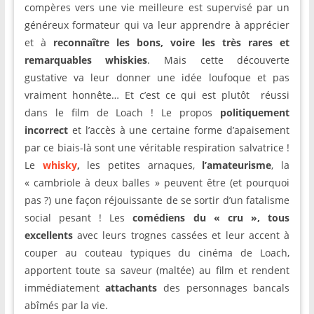
compères vers une vie meilleure est supervisé par un
généreux formateur qui va leur apprendre à apprécier
et à
reconnaître les bons, voire les très rares et
remarquables whiskies
. Mais cette découverte
gustative va leur donner une idée loufoque et pas
vraiment honnête… Et c’est ce qui est plutôt réussi
dans le film de Loach ! Le propos
politiquement
incorrect
et l’accès à une certaine forme d’apaisement
par ce biais-là sont une véritable respiration salvatrice !
Le
whisky
,
les petites arnaques,
l’amateurisme
, la
« cambriole à deux balles » peuvent être (et pourquoi
pas ?) une façon réjouissante de se sortir d’un fatalisme
social pesant ! Les
comédiens du « cru », tous
excellents
avec leurs trognes cassées et leur accent à
couper au couteau typiques du cinéma de Loach,
apportent toute sa saveur (maltée) au film et rendent
immédiatement
attachants
des personnages bancals
abîmés par la vie.