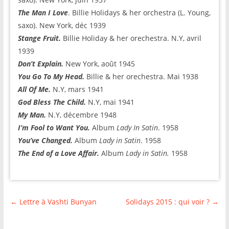
The Man I Love
. Billie Holidays & her orchestra (L. Young,
saxo). New York, déc 1939
Stange Fruit.
Billie Holiday & her orechestra. N.Y, avril
1939
Don’t Explain.
New York, août 1945
You Go To My Head.
Billie & her orechestra. Mai 1938
All Of Me.
N.Y, mars 1941
God Bless The Child.
N.Y, mai 1941
My Man.
N.Y, décembre 1948
I’m Fool to Want You.
Album
Lady In Satin
. 1958
You’ve Changed.
Album
Lady in Satin
. 1958
The End of a Love Affair.
Album
Lady in Satin.
1958
←
Lettre à Vashti Bunyan
Solidays 2015 : qui voir ?
→