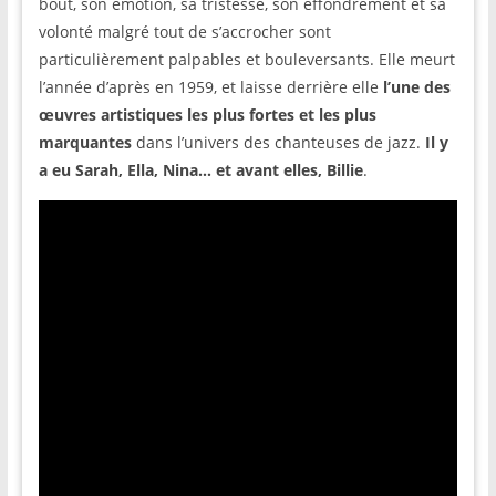
bout, son émotion, sa tristesse, son effondrement et sa
volonté malgré tout de s’accrocher sont
particulièrement palpables et bouleversants. Elle meurt
l’année d’après en 1959, et laisse derrière elle
l’une des
œuvres artistiques les plus fortes et les plus
marquantes
dans l’univers des chanteuses de jazz.
Il y
a eu Sarah, Ella, Nina… et avant elles, Billie
.