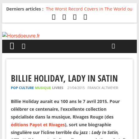
Derniers articles :
The Worst Record Covers in The World ou
Comment rire du pire
Avril 2026 : C’est dans les vieux pots
qu’on fait les meilleurs loops !
Salvaation : Electro Ladyland
For The First Time, Again : Tyler Ballgame
plie le game
Radio HDO #54 : Just be Good
BILLIE HOLIDAY, LADY IN SATIN
POP CULTURE
MUSIQUE
LIVRES
21/04/2015
FRANCK ALTMEYER
Billie Holiday aurait eu 100 ans le 7 avril 2015. Pour
célébrer ce centenaire, l’excellente collection
spécialisée dans la musique, Rivages Rouge (des
éditions Payot et Rivages
), sort une biographie
singulière sur l’icône terrible du jazz :
Lady In Satin,