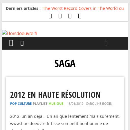
Derniers articles :
The Worst Record Covers in The World ou
Comment rire du pire
Avril 2026 : C’est dans les vieux pots
qu’on fait les meilleurs loops !
Salvaation : Electro Ladyland
For The First Time, Again : Tyler Ballgame
plie le game
Radio HDO #54 : Just be Good
SAGA
2012 EN HAUTE RÉSOLUTION
POP CULTURE
PLAYLIST
MUSIQUE
18/01/2012
CAROLINE BODIN
2012, un an déjà… Un an que lentement mais sûrement,
www.horsdoeuvre.fr tisse son petit bonhomme de