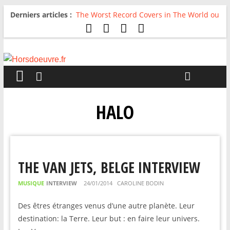
Derniers articles :
The Worst Record Covers in The World ou
Comment rire du pire
Avril 2026 : C’est dans les vieux pots
qu’on fait les meilleurs loops !
Salvaation : Electro Ladyland
For The First Time, Again : Tyler Ballgame
plie le game
Radio HDO #54 : Just be Good
HALO
THE VAN JETS, BELGE INTERVIEW
MUSIQUE
INTERVIEW
24/01/2014
CAROLINE BODIN
Des êtres étranges venus d’une autre planète. Leur
destination: la Terre. Leur but : en faire leur univers.