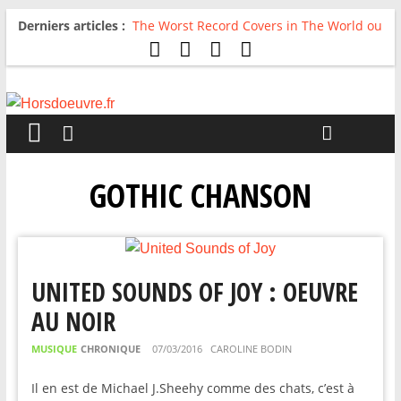
Derniers articles :
The Worst Record Covers in The World ou
Comment rire du pire
Avril 2026 : C’est dans les vieux pots
qu’on fait les meilleurs loops !
Salvaation : Electro Ladyland
For The First Time, Again : Tyler Ballgame
plie le game
Radio HDO #54 : Just be Good
GOTHIC CHANSON
UNITED SOUNDS OF JOY : OEUVRE
AU NOIR
MUSIQUE
CHRONIQUE
07/03/2016
CAROLINE BODIN
Il en est de Michael J.Sheehy comme des chats, c’est à