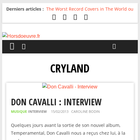
Derniers articles :
The Worst Record Covers in The World ou
Comment rire du pire
Avril 2026 : C’est dans les vieux pots
qu’on fait les meilleurs loops !
Salvaation : Electro Ladyland
For The First Time, Again : Tyler Ballgame
plie le game
Radio HDO #54 : Just be Good
CRYLAND
DON CAVALLI : INTERVIEW
MUSIQUE
INTERVIEW
15/02/2013
CAROLINE BODIN
Quelques jours avant la sortie de son nouvel album,
Temperamental, Don Cavalli nous a reçus chez lui, à la