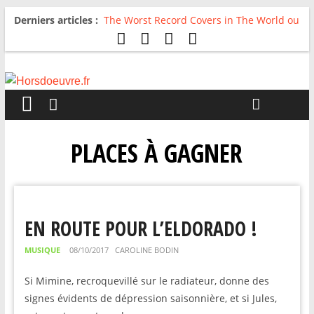
Derniers articles :
The Worst Record Covers in The World ou
Comment rire du pire
Avril 2026 : C’est dans les vieux pots
qu’on fait les meilleurs loops !
Salvaation : Electro Ladyland
For The First Time, Again : Tyler Ballgame
plie le game
Radio HDO #54 : Just be Good
PLACES À GAGNER
EN ROUTE POUR L’ELDORADO !
MUSIQUE
08/10/2017
CAROLINE BODIN
Si Mimine, recroquevillé sur le radiateur, donne des
signes évidents de dépression saisonnière, et si Jules,