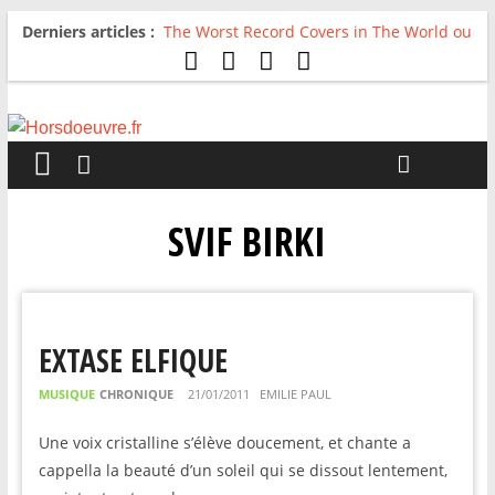
Derniers articles :
The Worst Record Covers in The World ou
Comment rire du pire
Avril 2026 : C’est dans les vieux pots
qu’on fait les meilleurs loops !
Salvaation : Electro Ladyland
For The First Time, Again : Tyler Ballgame
plie le game
Radio HDO #54 : Just be Good
SVIF BIRKI
EXTASE ELFIQUE
MUSIQUE
CHRONIQUE
21/01/2011
EMILIE PAUL
Une voix cristalline s’élève doucement, et chante a
cappella la beauté d’un soleil qui se dissout lentement,